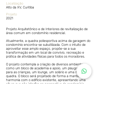
Localização
Alto da XV, Curitiba
Projeto
2021
Projeto Arquitetônico e de Interiores de revitalização de
área comum em condomínio residencial.
Atualmente, a quadra poliesportiva acima da garagem do
condomínio encontra-se subutilizada. Com o intuito de
aproveitar esse amplo espaço, propõe-se a sua
transformação em um local de convívio, recreação e
prática de atividades físicas para todos os moradores.
O projeto contempla a criação de diversos ambientes,
como um bloco de academia e apoio, um playground
para as crianças, um lounge, um solário e uma mini
quadra. O bloco será projetado de forma a manter a
harmonia com o edifício existente, apresentando uma
altura que não interfira na perspectiva do condomínio.
Para preservar a identidade arquitetônica, serão
utilizados elementos como o tijolinho aparente e as
esquadrias brancas, proporcionando uma continuidade
visual.
Além da estrutura física, o projeto valoriza o paisagismo
como elemento fundamental para transformar o
ambiente em um espaço agradável e confortável. A
integração da vegetação e a criação de áreas verdes
contribuirão para a sensação de bem-estar dos
moradores.