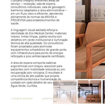
O projeto integrou diferentes áreas de
serviço — recepção, sala de espera,
consultórios individuais, sala de gessagem,
banheiros adaptados e área administrativa —
em um fluxo claro e eficiente, atendendo
plenamente às normas da ANVISA e
PROJEVISA para estabelecimentos de
saúde.
A linguagem visual adotada reforça a
identidade do Eco Medical Center: materiais
nobres, linhas limpas, paleta neutra com
detalhes em verde institucional e iluminação
técnica de alta qualidade. Os consultórios
foram projetados para acomodar
equipamentos ortopédicos de grande porte,
com infraestrutura para ponto de energia
reforçado e piso antiderrapante certificado.
A área de espera comporta cadeiras
ergonômicas com braços, acessível para
pacientes com mobilidade reduzida ou em
recuperação pós-cirúrgica. O resultado é
uma clínica de alto padrão que projeta
competência técnica e humanização do
cuidado em cada detalhe de seu espaço no
Água Verde, Curitiba.
< projeto anterior
próximo projeto >