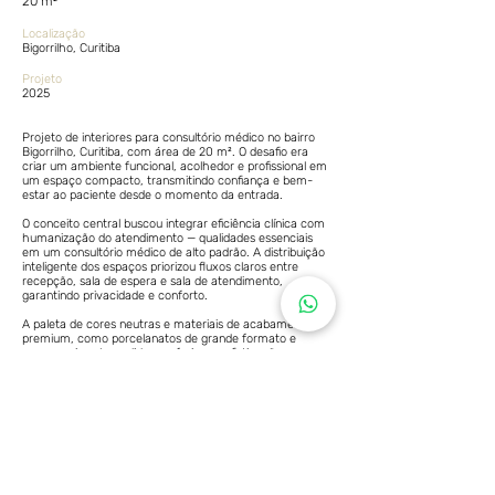
20 m²
Localização
Bigorrilho, Curitiba
Projeto
2025
Projeto de interiores para consultório médico no bairro
Bigorrilho, Curitiba, com área de 20 m². O desafio era
criar um ambiente funcional, acolhedor e profissional em
um espaço compacto, transmitindo confiança e bem-
estar ao paciente desde o momento da entrada.
O conceito central buscou integrar eficiência clínica com
humanização do atendimento — qualidades essenciais
em um consultório médico de alto padrão. A distribuição
inteligente dos espaços priorizou fluxos claros entre
recepção, sala de espera e sala de atendimento,
garantindo privacidade e conforto.
A paleta de cores neutras e materiais de acabamento
premium, como porcelanatos de grande formato e
marcenaria sob medida, conferiram sofisticação e
facilidade de manutenção. A iluminação foi planejada em
camadas: luz indireta para o ambiente geral e iluminação
técnica para o posto de trabalho, garantindo condições
ideais para exames e consultas.
Materiais selecionados pela facilidade de higienização e
durabilidade foram combinados com acabamentos de
alto padrão, atendendo às normas da ANVISA, sem abrir
mão da estética. O resultado é um consultório que