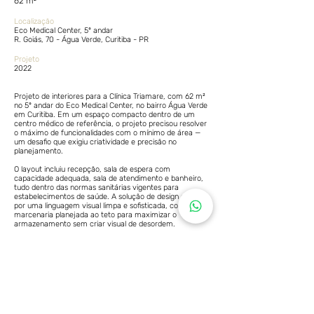
62 m²
Localização
Eco Medical Center, 5º andar
R. Goiás, 70 - Água Verde, Curitiba - PR
Projeto
2022
Projeto de interiores para a Clínica Triamare, com 62 m²
no 5º andar do Eco Medical Center, no bairro Água Verde
em Curitiba. Em um espaço compacto dentro de um
centro médico de referência, o projeto precisou resolver
o máximo de funcionalidades com o mínimo de área —
um desafio que exigiu criatividade e precisão no
planejamento.
O layout incluiu recepção, sala de espera com
capacidade adequada, sala de atendimento e banheiro,
tudo dentro das normas sanitárias vigentes para
estabelecimentos de saúde. A solução de design optou
por uma linguagem visual limpa e sofisticada, com
marcenaria planejada ao teto para maximizar o
armazenamento sem criar visual de desordem.
Espelhos estrategicamente posicionados ampliam a
sensação de espaço sem comprometer a privacidade
dos pacientes. A paleta neutra — branco, off-white e
detalhes em madeira clara — cria um ambiente
acolhedor e luminoso, minimizando a sensação de
confinamento nos 62 m².
Materiais de alta durabilidade e fácil higienização foram